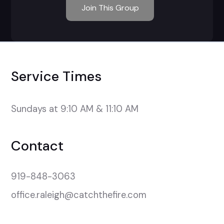
Join This Group
Service Times
Sundays at 9:10 AM & 11:10 AM
Contact
919-848-3063
office.raleigh@catchthefire.com