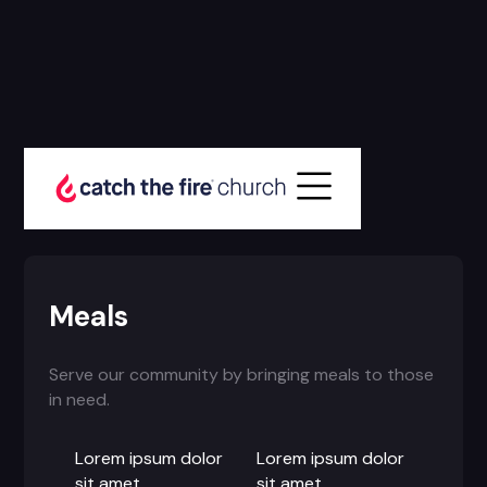
Item Details
All Groups for
Meals
Serve our community by bringing meals to those
in need.
Lorem ipsum dolor
Lorem ipsum dolor
sit amet,
sit amet,