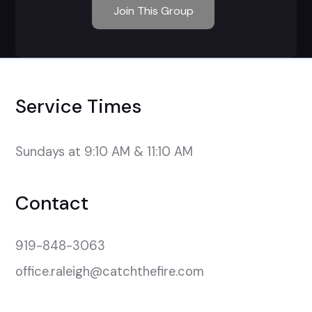
Join This Group
Service Times
Sundays at 9:10 AM & 11:10 AM
Contact
919-848-3063
office.raleigh@catchthefire.com