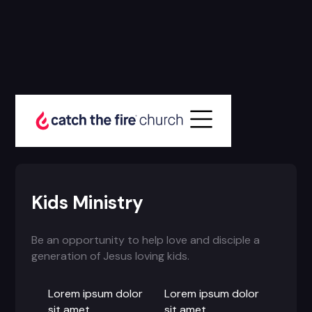
Item Details
All Groups for
Kids Ministry
Be an opportunity to help love and disciple a
generation of Jesus loving kids.
Lorem ipsum dolor
Lorem ipsum dolor
sit amet,
sit amet,